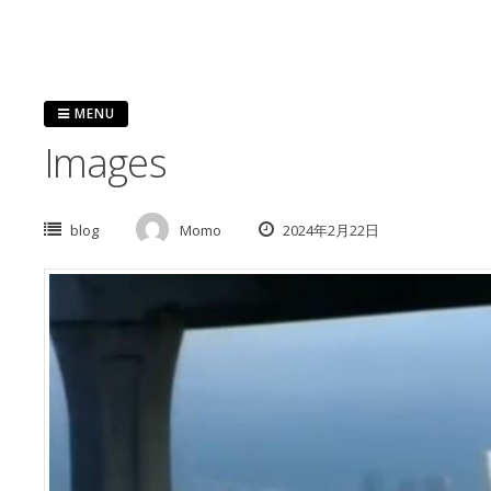
Skip
to
content
MENU
Images
blog
Momo
2024年2月22日