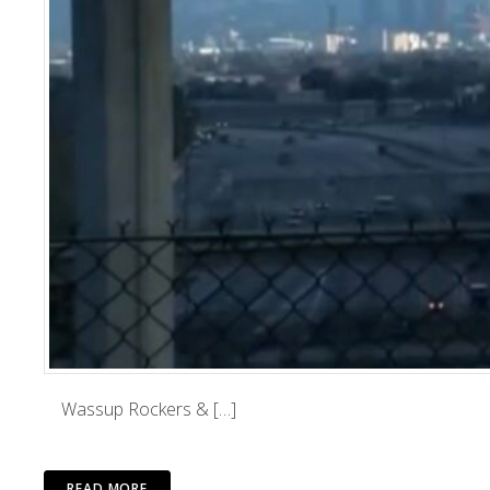
Wassup Rockers & […]
READ MORE